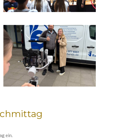
achmittag
ag ein.