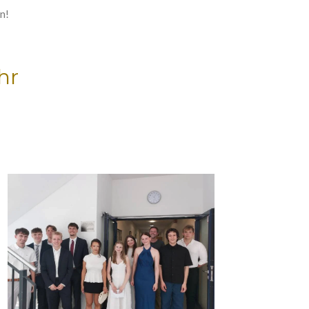
n!
hr