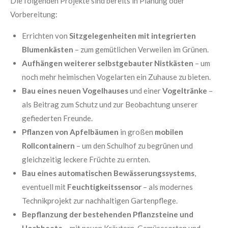
Die folgenden Projekte sind bereits in Planung oder
Vorbereitung:
Errichten von
Sitzgelegenheiten mit integrierten
Blumenkästen
– zum gemütlichen Verweilen im Grünen.
Aufhängen weiterer selbstgebauter Nistkästen
– um
noch mehr heimischen Vogelarten ein Zuhause zu bieten.
Bau eines neuen Vogelhauses
und einer
Vogeltränke
–
als Beitrag zum Schutz und zur Beobachtung unserer
gefiederten Freunde.
Pflanzen von Apfelbäumen
in großen
mobilen
Rollcontainern
– um den Schulhof zu begrünen und
gleichzeitig leckere Früchte zu ernten.
Bau eines automatischen Bewässerungssystems
,
eventuell mit
Feuchtigkeitssensor
– als modernes
Technikprojekt zur nachhaltigen Gartenpflege.
Bepflanzung der bestehenden Pflanzsteine und
Hochbeete
– mit neuen Kräutern, Gemüsesorten und