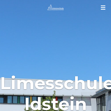
Zum
Hauptinhalt
springen
Limesschul
Idstein