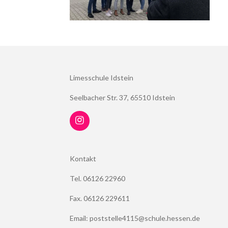
Limesschule Idstein
Seelbacher Str. 37, 65510 Idstein
I
n
s
t
Kontakt
a
g
Tel. 06126 22960
r
a
m
Fax. 06126 229611
Email: poststelle4115@schule.hessen.de