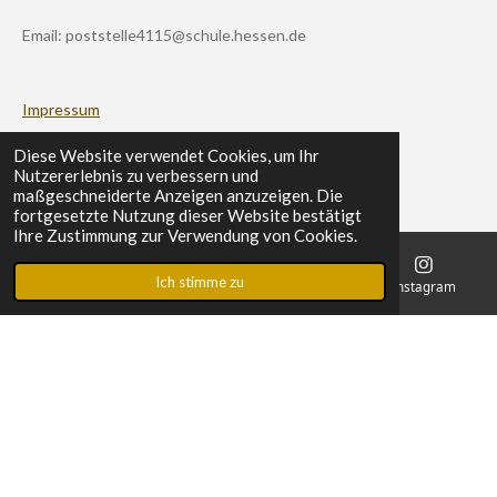
Email: poststelle4115@schule.hessen.de
Impressum
Datenschutz
Diese Website verwendet Cookies, um Ihr
Nutzererlebnis zu verbessern und
maßgeschneiderte Anzeigen anzuzeigen. Die
Schulportal
fortgesetzte Nutzung dieser Website bestätigt
Ihre Zustimmung zur Verwendung von Cookies.
Ich stimme zu
E-Mail
Telefon
Karte
Instagram