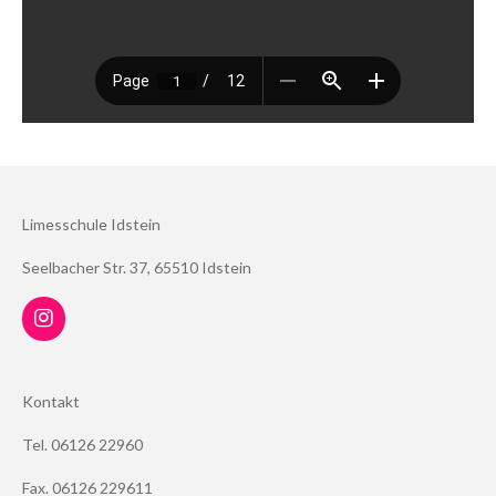
Limesschule Idstein
Seelbacher Str. 37, 65510 Idstein
I
n
s
t
Kontakt
a
g
Tel. 06126 22960
r
a
m
Fax. 06126 229611