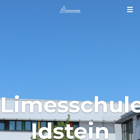
Zum
Hauptinhalt
springen
Limesschul
Idstein