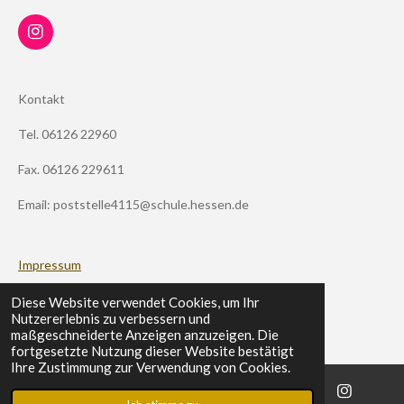
I
n
s
t
Kontakt
a
g
Tel. 06126 22960
r
a
m
Fax. 06126 229611
Email: poststelle4115@schule.hessen.de
Impressum
Datenschutz
Diese Website verwendet Cookies, um Ihr
Nutzererlebnis zu verbessern und
maßgeschneiderte Anzeigen anzuzeigen. Die
Schulportal
fortgesetzte Nutzung dieser Website bestätigt
Ihre Zustimmung zur Verwendung von Cookies.