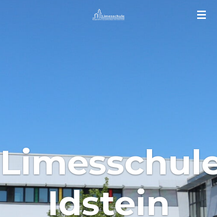
Zum
Hauptinhalt
springen
Limesschul
Idstein