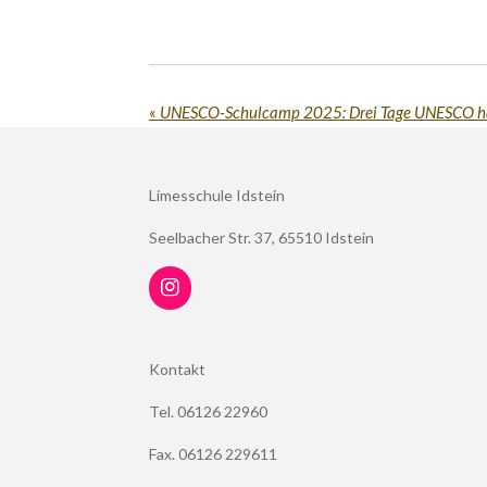
«
UNESCO-Schulcamp 2025: Drei Tage UNESCO ha
Limesschule Idstein
Seelbacher Str. 37, 65510 Idstein
I
n
s
t
Kontakt
a
g
Tel. 06126 22960
r
a
m
Fax. 06126 229611