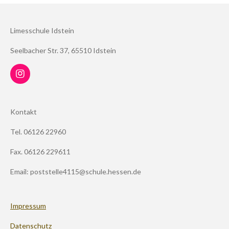
Limesschule Idstein
Seelbacher Str. 37, 65510 Idstein
I
n
s
t
Kontakt
a
g
Tel. 06126 22960
r
a
m
Fax. 06126 229611
Email: poststelle4115@schule.hessen.de
Impressum
Datenschutz