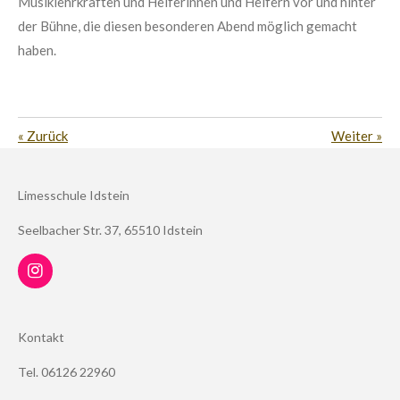
Musiklehrkräften und Helferinnen und Helfern vor und hinter
der Bühne, die diesen besonderen Abend möglich gemacht
haben.
«
Zurück
Weiter
»
Limesschule Idstein
Seelbacher Str. 37, 65510 Idstein
I
n
s
t
Kontakt
a
g
Tel. 06126 22960
r
a