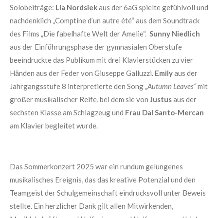
Solobeiträge:
Lia Nordsiek
aus der 6aG spielte gefühlvoll und
nachdenklich „Comptine d’un autre été“ aus dem Soundtrack
des Films „Die fabelhafte Welt der Amelie“.
Sunny Niedlich
aus der Einführungsphase der gymnasialen Oberstufe
beeindruckte das Publikum mit drei Klavierstücken zu vier
Händen aus der Feder von Giuseppe Galluzzi.
Emily
aus der
Jahrgangsstufe 8 interpretierte den Song
„Autumn Leaves“
mit
großer musikalischer Reife, bei dem sie von
Justus
aus der
sechsten Klasse am Schlagzeug und
Frau Dal Santo-Mercan
am Klavier begleitet wurde.
Das Sommerkonzert 2025 war ein rundum gelungenes
musikalisches Ereignis, das das kreative Potenzial und den
Teamgeist der Schulgemeinschaft eindrucksvoll unter Beweis
stellte. Ein herzlicher Dank gilt allen Mitwirkenden,