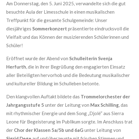
Am Donnerstag, den 5. Juni 2025, verwandelte sich die gut
besuchte Aula der Limesschule in einen musikalischen
Treffpunkt für die gesamte Schulgemeinde: Unser
diesjähriges
Sommerkonzert
präsentierte eindrucksvoll die
Vielfalt und das Können der musizierenden Schülerinnen und
Schüler!
Eröffnet wurde der Abend von
Schulleiterin Svenja
Herfurth
, die in ihrer Begrüßung den engagierten Einsatz
aller Beteiligten hervorhob und die Bedeutung musikalischer
und kultureller Bildung im Schulleben betonte.
Den klangvollen Auftakt bildete das
Trommelorchester der
Jahrgangsstufe 5
unter der Leitung von
Max Schilling
, das
mit rhythmischer Energie und dem Song „Djolé“ aus Sierra
Leone für Begeisterung im Publikum sorgte. Im Anschluss trat
der
Chor der Klassen 5a/5b und 6aG
unter Leitung von
Sigrid Dege
auf und überzeugte mit frischen Stimmen und