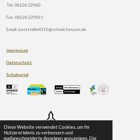
g
Tel. 06126 22960
r
a
m
Fax. 06126 229611
Email: poststelle4115@schule.hessen.de
Impressum
Datenschutz
Schulportal
Diese Website verwendet Cookies, um Ihr
Nutzererlebnis zu verbessern und
maßgeschneiderte Anzeigen anzuzeigen. Die