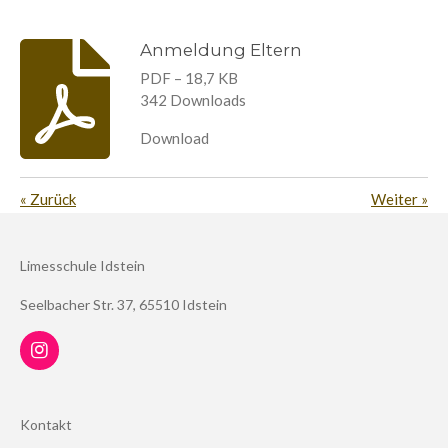
Anmeldung Eltern
PDF – 18,7 KB
342 Downloads
Download
«
Zurück
Weiter
»
Limesschule Idstein
Seelbacher Str. 37, 65510 Idstein
I
n
s
t
Kontakt
a