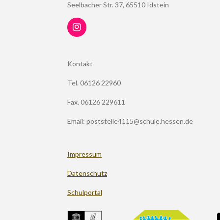
Seelbacher Str. 37, 65510 Idstein
I
n
s
t
Kontakt
a
g
Tel. 06126 22960
r
a
m
Fax. 06126 229611
Email: poststelle4115@schule.hessen.de
Impressum
Datenschutz
Schulportal