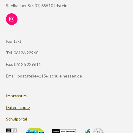
Seelbacher Str. 37, 65510 Idstein
I
n
s
t
Kontakt
a
g
Tel. 06126 22960
r
a
m
Fax. 06126 229611
Email: poststelle4115@schule.hessen.de
Impressum
Datenschutz
Schulportal