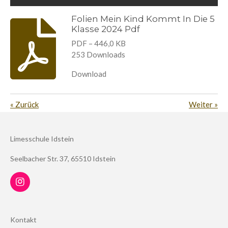
Folien Mein Kind Kommt In Die 5
Klasse 2024 Pdf
PDF – 446,0 KB
253 Downloads
Download
«
Zurück
Weiter
»
Limesschule Idstein
Seelbacher Str. 37, 65510 Idstein
I
n
s
t
Kontakt
a