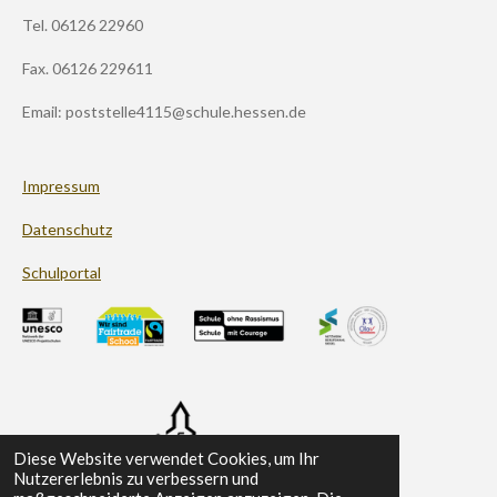
g
Tel. 06126 22960
r
a
m
Fax. 06126 229611
Email: poststelle4115@schule.hessen.de
Impressum
Datenschutz
Schulportal
Diese Website verwendet Cookies, um Ihr
Nutzererlebnis zu verbessern und