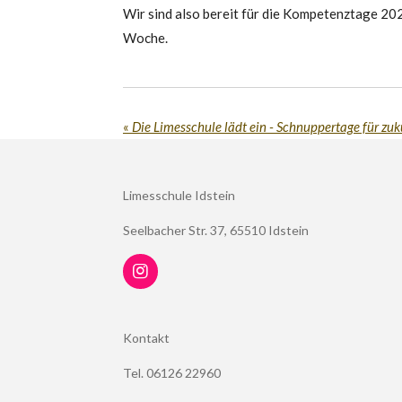
Wir sind also bereit für die Kompetenztage 20
Woche.
«
Limesschule Idstein
Seelbacher Str. 37, 65510 Idstein
I
n
s
t
Kontakt
a
g
Tel. 06126 22960
r
a