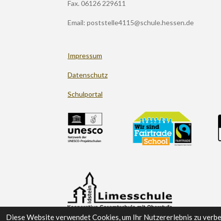
m
Fax. 06126 229611
Email: poststelle4115@schule.hessen.de
Impressum
Datenschutz
Schulportal
Diese Website verwendet Cookies, um Ihr Nutzererlebnis zu verb