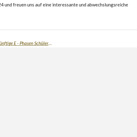
24 und freuen uns auf eine interessante und abwechslungsreiche
Die Limesschule lädt ein - Schnuppertage für zukünftige E - Phasen Schüler*innen