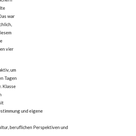
lte
 Das war
chlich,
diesem
ve
en vier
ktiv, um
en Tagen
0. Klasse
n
it
estimmung und eigene
ltur, beruflichen Perspektiven und