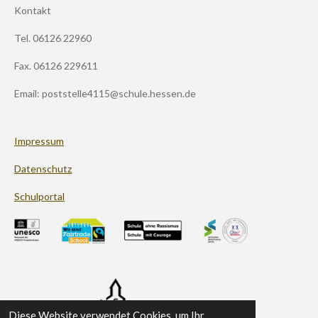
t
Kontakt
a
g
Tel. 06126 22960
r
a
m
Fax. 06126 229611
Email: poststelle4115@schule.hessen.de
Impressum
Datenschutz
Schulportal
Diese Website verwendet Cookies, um Ihr